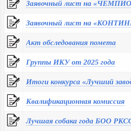
Заявочный лист на «ЧЕМПИ
Заявочный лист на «КОНТИН
Акт обследования помета
Группы ИКУ от 2025 года
Итоги конкурса «Лучший заво
Квалификационная комиссия
Лучшая собака года БОО РКСС