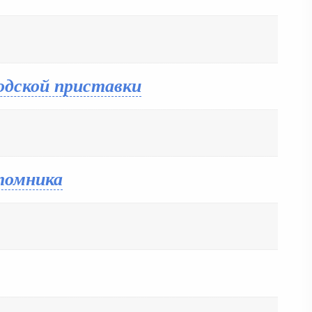
одской приставки
томника