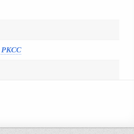
О РКСС