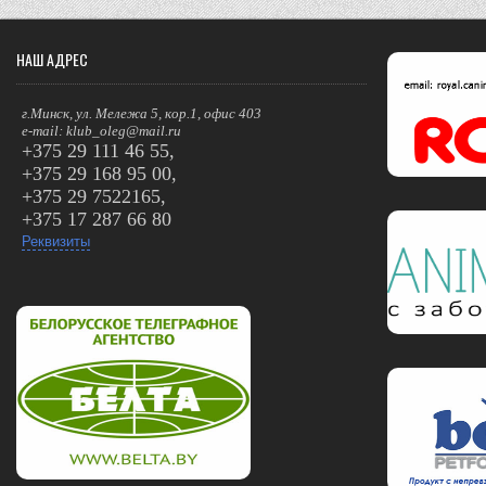
o
l
b
НАШ АДРЕС
o
e
k
r
г.Минск, ул. Мележа 5, кор.1, офис 403
e-mail: klub_oleg@mail.ru
+375 29 111 46 55,
+375 29 168 95 00,
+375 29 7522165,
+375 17 287 66 80
Реквизиты