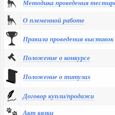
Методика проведения тестиро
О племенной работе
Правила проведения выставок
Положение о конкурсе
Положение о титулах
Договор купли/продажи
Акт вязки