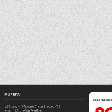
НАШ АДРЕС
г.Минск, ул. Мележа 5, кор.1, офис 403
e-mail: klub_oleg@mail.ru