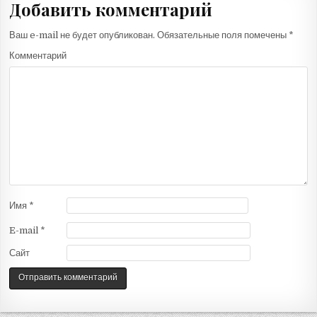
в
Добавить комментарий
и
г
Ваш e-mail не будет опубликован.
Обязательные поля помечены
*
а
Комментарий
ц
и
я
п
о
з
а
Имя
*
п
и
E-mail
*
с
Сайт
я
м