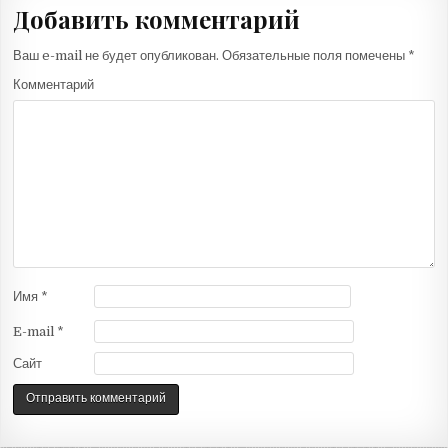
в
Добавить комментарий
и
г
Ваш e-mail не будет опубликован.
Обязательные поля помечены
*
а
Комментарий
ц
и
я
п
о
з
а
Имя
*
п
и
E-mail
*
с
Сайт
я
м