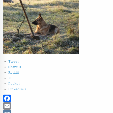
Tweet
Share
0
Reddit
+1
Pocket
LinkedIn
0
F