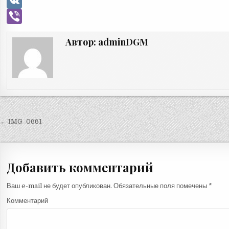
a
E
c
m
V
e
a
K
V
Автор:
adminDGM
b
i
i
o
l
b
o
e
k
r
← IMG_0661
Н
а
в
Добавить комментарий
и
г
Ваш e-mail не будет опубликован.
Обязательные поля помечены
*
а
Комментарий
ц