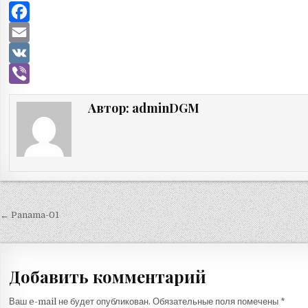
F
a
E
c
m
V
e
a
K
V
Автор:
adminDGM
b
i
i
o
l
b
o
e
k
r
← Panama-01
Н
а
в
Добавить комментарий
и
г
Ваш e-mail не будет опубликован.
Обязательные поля помечены
*